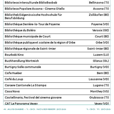
Biblioteca interculturale BiblioBaobab
Bellinzona (TI)
Biblioteca Popolare Ascona - Cinema Otello
Ascona (TI)
Bibliothek Eidgenössische Hochschule für
Zollikofen (BE)
Berufsbildung
Bibliothèque Derrière-la-Tour de Payerne
Payerne (VD)
Bibliothèque du Boléro
Versoix (GE)
Bibliothèque municipale de Court
Court (BE)
Bibliothèque publique et scolaire de la région d'Orbe
Orbe (VD)
Bibliothèque régionale de Saint-Imier
Saint-Imier (BE)
Bourbaki Kino
Luzern (LU)
Buchhandlung Wortreich
Glarus (GL)
Burtigny Salle communale
Burtigny (VD)
Cafe Hueber
Bern (BE)
Café du Loup
Lausanne (VD)
Carcere Cantonale La Stampa
Lugano (TI)
Casa Nova
Monthey (VS)
Castellinaria, Festival del cinema giovane
Giubiasco (TI)
CAT Le Panorama Vevey
Vevey (VD)
4. AUSGABE - 1.-30. NOVEMBER 2026
1.-30. 11. 2026
Centre de Rencontre et d'Animation
Renens (VD)