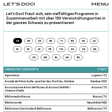
LET'S DOC!
MENU
Let’s Doc! freut sich, sein vielfältiges Programm in
Zusammenarbeit mit über 150 Veranstaltungsorten in
der ganzen Schweiz zu präsentieren!
CH
BE
SO
VD
TI
NE
GE
LU
GL
VS
JU
FR
TG
SG
ZH
AG
ZG
GR
BL
SH
BS
VERANSTALTUNGSORTE
STADT
Agorateca
Lugano (TI)
Arcade de Pré en bulle, quartier des Grottes, Genève
Genève (GE)
Associazione Amici del Museo di Ascona (AAMA) -
Ascona (TI)
Cinema Otello
Bibliomedia Biasca
Biasca (TI)
Bibliomonde
Neuchâtel (NE)
Biblioteca Cantonale di Bellinzona
Bellinzona (TI)