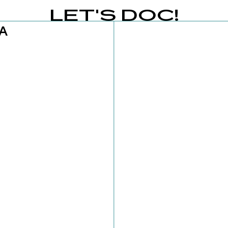
LET'S DOC!
A