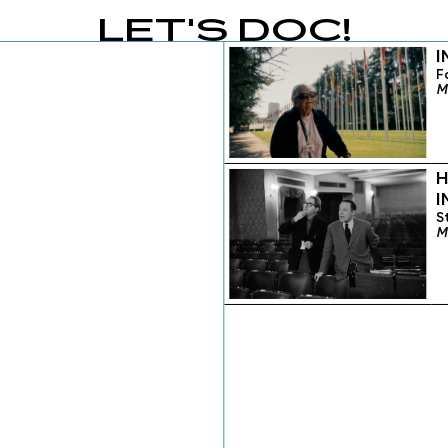
LET'S DOC!
I
F
M
H
I
S
M