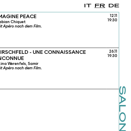
IT
FR
DE
MAGINE PEACE
12.11
19:30
abian Chiquet
it Apéro nach dem Film.
IRSCHFELD - UNE CONNAISSANCE
26.11
19:30
NCONNUE
tina Werenfels, Samir
it Apéro nach dem Film.