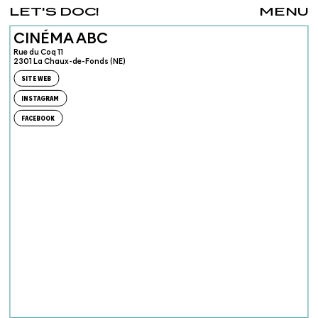
LET'S DOC!
MENU
CINÉMA ABC
Rue du Coq 11
2301 La Chaux-de-Fonds (NE)
SITE WEB
INSTAGRAM
FACEBOOK