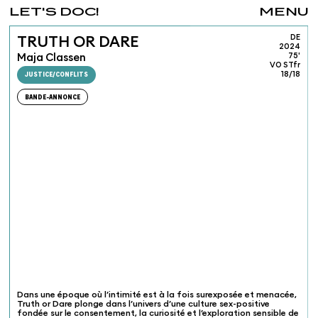
LET'S DOC!
MENU
DE
TRUTH OR DARE
2024
Maja Classen
75'
VO STfr
JUSTICE/CONFLITS
18/18
BANDE-ANNONCE
Dans une époque où l’intimité est à la fois surexposée et menacée,
Truth or Dare plonge dans l’univers d’une culture sex-positive
fondée sur le consentement, la curiosité et l’exploration sensible de