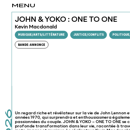
MENU
JOHN & YOKO : ONE TO ONE
Kevin Macdonald
MUSIQUE/ARTS/LITTÉRATURE
JUSTICE/CONFLITS
POLITIQUE
BANDE-ANNONCE
Un regard riche et révélateur sur la vie de John Lennon
années 1970, qui surprendra et enthousiasmera également
passionnées du couple. JOHN & YOKO – ONE TO ONE se c
profonde transformation dans leur vie, racontée à traver