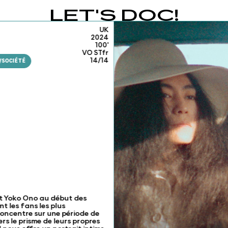
LET'S DOC!
UK
2024
100'
VO STfr
14/14
/SOCIÉTÉ
 et Yoko Ono au début des
 les fans les plus
oncentre sur une période de
s le prisme de leurs propres