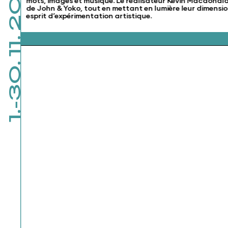
1.-30. 11. 2026
mots, images et musique. Le réalisateur Kevin Macdonald 
de John & Yoko, tout en mettant en lumière leur dimension
esprit d’expérimentation artistique.