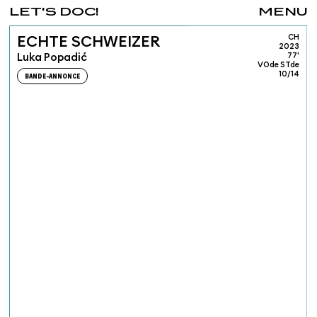
LET'S DOC!
MENU
CH
ECHTE SCHWEIZER
2023
Luka Popadić
77'
VOde STde
10/14
BANDE-ANNONCE