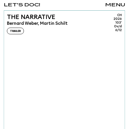
LET'S DOC!
MENU
CH
THE NARRATIVE
2026
Bernard Weber, Martin Schilt
103'
Ov/d
6/12
TRAILER