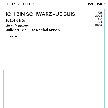
LET'S DOC!
MENU
CH
ICH BIN SCHWARZ - JE SUIS
2022
50'
NOIRES
F/d
Je suis noires
10/14
Juliana Fanjul et Rachel M'Bon
TRAILER