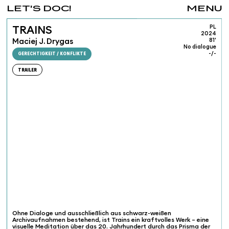
LET'S DOC!
MENU
PL
TRAINS
2024
Maciej J. Drygas
81'
No dialogue
GERECHTIGKEIT / KONFLIKTE
-/-
TRAILER
Ohne Dialoge und ausschließlich aus schwarz-weißen
Archivaufnahmen bestehend, ist Trains ein kraftvolles Werk – eine
visuelle Meditation über das 20. Jahrhundert durch das Prisma der